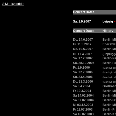
© Mankyboddle
Concert Dates
Sa. 1.9.2007
Leipzig
~
Concert Dates
History
Do. 14.6.2007
Berlin-Mi
Fr. 11.5.2007
Eberswa
Do. 10.5.2007
Berlin-Mi
Di. 17.4.2007
(unplugg
Sa. 17.2.2007
Berlin-P
Sa. 28.10.2006
Berlin-P
Fr. 1.9.2006
(Mankybod
Sa. 22.7.2006
(Mankybod
So. 23.4.2006
(Mankybod
Do. 23.3.2006
(Mankybod
Sa 3.4.2004
Großräsc
Fr 19.3.2004
Berlin-Mi
Sa 14.02.2004
Berlin-M
Sa 07.02.2004
Berlin-Fr
Mi 03.12.2003
Berlin-M
Fr 11.07.2003
Berlin-Pr
So 16.02.2003
Berlin-K