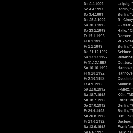
Do 8.4.1993
Leipzig, 
So 4.4.1993
Berlin, 
Sa 3.4.1993
Berlin, 
Do 25.3.1993
B - Ciney
Sa 20.3.1993
F - Metz 
Sa 23.1.1993
Halle, "O
Fr 15.1.1993
Dorsten,
Fr 8.1.1993
PL - Scz
Fr 1.1.1993
Berlin, 
Do 31.12.1992
Schinne
Sa 12.12.1992
Wittenbe
Fr 11.12.1992
Cottbus,
Sa 10.10.1992
Hannover
Fr 9.10.1992
Hannover
Fr 2.10.1992
Quedlinb
Fr 4.9.1992
Saalfeld,
Sa 22.8.1992
F-Metz, 
Sa 18.7.1992
Köln, "M
Sa 18.7.1992
Frankfurt
Sa 27.6.1992
Berlin, "
Fr 26.6.1992
Berlin, "
Sa 20.6.1992
Ulm, "Sau
Fr 19.6.1992
Saulgau,
Sa 13.6.1992
Frankfur
Sa 6.6.1992
Halle, "O