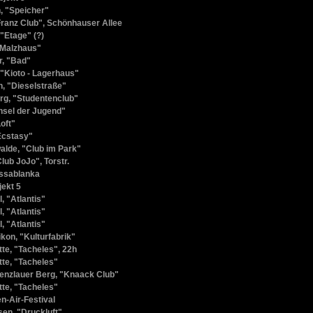
, "Speicher"
"Franz Club", Schönhauser Allee
 "Etage" (?)
"Malzhaus"
, "Bad"
"Kioto - Lagerhaus"
n, "Dieselstraße"
g, "Studentenclub"
Insel der Jugend"
Loft"
"Ecstasy"
alde, "Club im Park"
Club JoJo", Torstr.
ssablanka
jekt 5
, "Atlantis"
, "Atlantis"
, "Atlantis"
kon, "Kulturfabrik"
tte, "Tacheles", 22h
tte, "Tacheles"
renzlauer Berg, "Knaack Club"
tte, "Tacheles"
n-Air-Festival
en, "Druckluft"