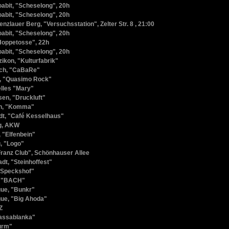
oabit, "Scheselong", 20h
oabit, "Scheselong", 20h
enzlauer Berg, "Versuchsstation", Zelter Str. 8 , 21:00
oabit, "Scheselong", 20h
"Hoppetosse", 22h
oabit, "Scheselong", 20h
ikon, "Kulturfabrik"
ich, "CaBaRe"
y, "Quasimo Rock"
elles "Mary"
en, "Druckluft"
en, "Komma"
t, "Café Kesselhaus"
g, AKW
, "Elfenbein"
, "Logo"
"Franz Club", Schönhauser Allee
dt, "Steinhoffest"
 "Speckshof"
, "BACH"
gue, "Bunkr"
gue, "Big Ahoda"
Z
assablanka"
Turm"