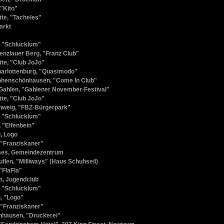
"Kito"
tte, "Tacheles"
arkt
 "Schlucklum"
renzlauer Berg, "Franz Club"
tte, "Club JoJo"
harlottenburg, "Quasimodo"
ohenschönhausen, "Come In Club"
Gahlen, "Gahlener November-Festival"
tte, "Club JoJo"
weig, "FBZ-Bürgerpark"
 "Schlucklum"
, "Elfenbein"
, Logo
 "Franziskaner"
mes, Gemeindezentrum
flen, "Milliways" (Haus Schuhseil)
"FlaFla"
n, Jugendclub
 "Schlucklum"
, "Logo"
 "Franziskaner"
hausen, "Druckerei"