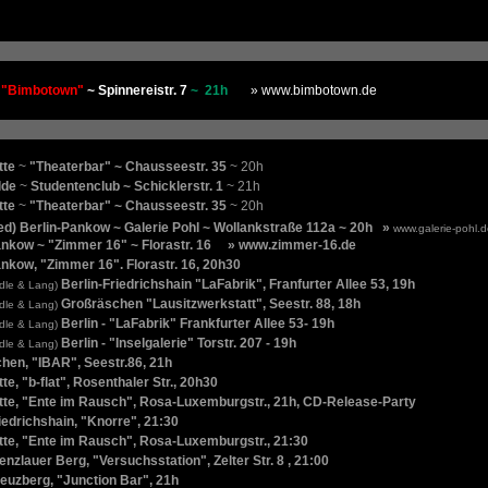
"Bimbotown"
~ Spinnereistr. 7
~
21h
» www.bimbotown.de
tte
~
"Theaterbar" ~ Chausseestr. 35
~ 20h
lde
~
Studentenclub ~ Schicklerstr. 1
~ 21h
tte
~
"Theaterbar" ~ Chausseestr. 35
~ 20h
ed)
Berlin-Pankow
~
Galerie Pohl
~
Wollankstraße 112a
~ 20h
»
www.galerie-pohl.
ankow ~ "Zimmer 16" ~ Florastr. 16
» www.zimmer-16.de
ankow, "Zimmer 16". Florastr. 16, 20h30
Berlin-Friedrichshain "LaFabrik", Franfurter Allee 53, 19h
dle & Lang)
Großräschen "Lausitzwerkstatt", Seestr. 88, 18h
dle & Lang)
Berlin - "LaFabrik" Frankfurter Allee 53- 19h
dle & Lang)
Berlin - "Inselgalerie" Torstr. 207 - 19h
dle & Lang)
hen, "IBAR", Seestr.86, 21h
tte, "b-flat", Rosenthaler Str., 20h30
itte, "Ente im Rausch", Rosa-Luxemburgstr., 21h, CD-Release-Party
iedrichshain, "Knorre", 21:30
itte, "Ente im Rausch", Rosa-Luxemburgstr., 21:30
enzlauer Berg, "Versuchsstation", Zelter Str. 8 , 21:00
reuzberg, "Junction Bar", 21h