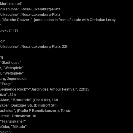
"Moritzbastei"
"Volksbühne", Rosa-Luxemburg-Platz
"Volksbühne", Rosa-Luxemburg-Platz
, "Marché Couvert", jamsession in front of cattle with Christian Leroy
?
bjekt 5" (?)
ecin
"Volksbühne", Rosa-Luxemburg-Platz, 22h
rg
 "Gladhouse"
, "Weltspiele"
, "Weltspiele"
urg, Jugendclub
 "Etage"
"Sequence Rock"-"Jardin des Amour Festival", 22h15
ütze", 22h
/Main, "Brotfabrik" (Open Air), 16h
Wabe", Danziger Str. (Dimitroff Str.)
Tacheles", (Radio P Benefizkonzert), Torstr.
stall", Prittwitzstr. 36
 "Franziskaner"
t/Oder, "Mikado"
bjekt 5"