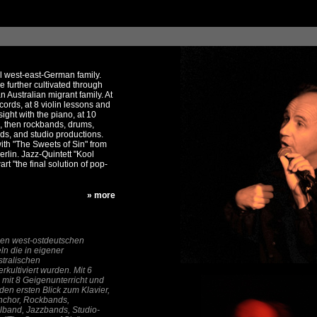
al west-east-German family.
 further cultivated through
n Australian migrant family. At
cords, at 8 violin lessons and
 sight with the piano, at 10
, then rockbands, drums,
ds, and studio productions.
ith "The Sweets of Sin" from
rlin. Jazz-Quintett "Kool
art "the final solution of pop-
» more
hen west-ostdeutschen
ln die in eigener
stralischen
kultiviert wurden. Mit 6
 mit 8 Geigenunterricht und
 den ersten Blick zum Klavier,
enchor, Rockbands,
lband, Jazzbands, Studio-