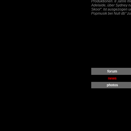
Produktionen. 8 Jahre mi
Adelaide, über Sydney na
Skool". Ist ausgezogen 
Popmusik bei Null db" zu 
forum
news
photos