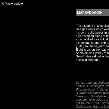
© Mankyboddle
Mankyboddle
The offspring of a music
Refugee-roots which were
his own rootlessness in a
age 6 singing along to re
an unfulfilled love at first
school and church choirs
guitar, soulband, jazzban
Eight years on the road w
Adelaide via Sydney to Be
Skool". Has set out to thw
music at Zero db".
Spross einer musikalisc
Familie. Flüchtlingswurze
Wurzellosigkeit in der au
Auswandererfamilie weiter
Gesang zu Schallplatten,
eine unerfüllte Liebe auf
mit 10 Schul- und Kirch
Schlagzeug, Gitarre, Sou