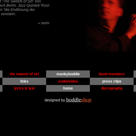
t "The Sweets of Sin" von
ch Berlin. Jazz-Quintett "Kool
um "die Endlösung der
vereiteln.
» mehr
the sweets of sin
mankyboddle
band members
links
audio/video
press clips
lyrics & text
home
discography
boddle
shop
designed by